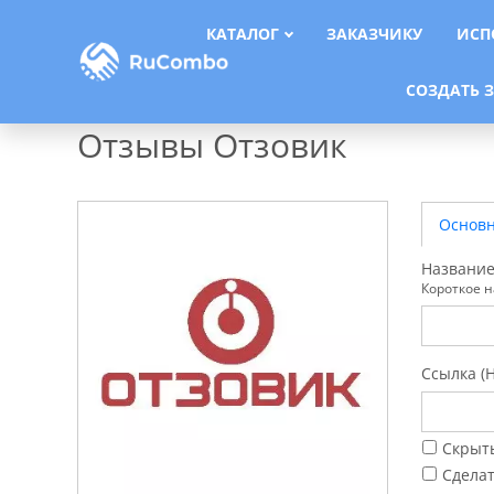
КАТАЛОГ
ЗАКАЗЧИКУ
ИСП
СОЗДАТЬ 
Главная
»
Каталог
»
Отзывы Отзовик
Отзывы Отзовик
Основ
Название
Короткое н
Ссылка (
Скрыт
Сдела