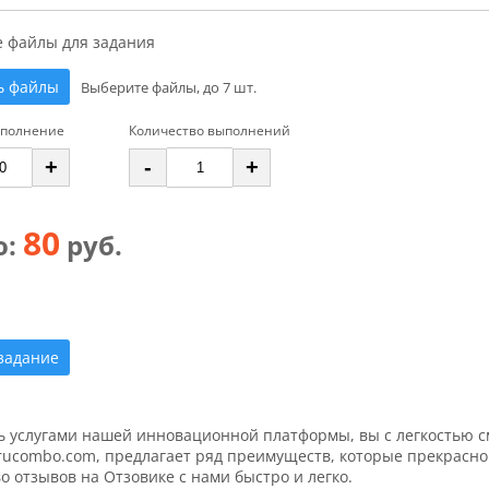
е файлы для задания
ь файлы
Выберите файлы, до 7 шт.
ыполнение
Количество выполнений
+
-
+
80
о:
руб.
задание
ь услугами нашей инновационной платформы, вы с легкостью с
rucombo.com, предлагает ряд преимуществ, которые прекрасно 
о отзывов на Отзовике с нами быстро и легко.