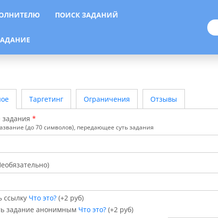
ОЛНИТЕЛЮ
ПОИСК ЗАДАНИЙ
Вход
Регистрация
ЗАДАНИЕ
ное
Таргетинг
Ограничения
Отзывы
 задания
*
азвание (до 70 символов), передающее суть задания
Необязательно)
ь ссылку
Что это?
(+2 руб)
ть задание анонимным
Что это?
(+2 руб)