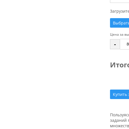
Загрузит
Выбрат
Цена за в
-
Итог
Купить 
Пользуяс
заданий 
множеств