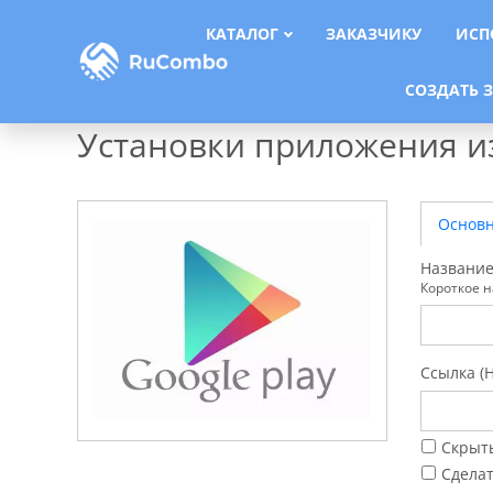
КАТАЛОГ
ЗАКАЗЧИКУ
ИСП
СОЗДАТЬ 
Главная
»
Каталог
»
Установки приложения из Play Market
Установки приложения из
Основ
Название
Короткое н
Ссылка (
Скрыт
Сдела