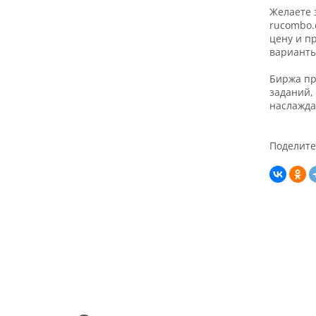
Желаете 
rucombo.
цену и п
варианты
Биржа пр
заданий,
наслажда
Поделите