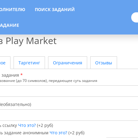
ОЛНИТЕЛЮ
ПОИСК ЗАДАНИЙ
Вход
Регистрация
ЗАДАНИЕ
 Play Market
ное
Таргетинг
Ограничения
Отзывы
 задания
*
азвание (до 70 символов), передающее суть задания
Необязательно)
ь ссылку
Что это?
(+2 руб)
ть задание анонимным
Что это?
(+2 руб)