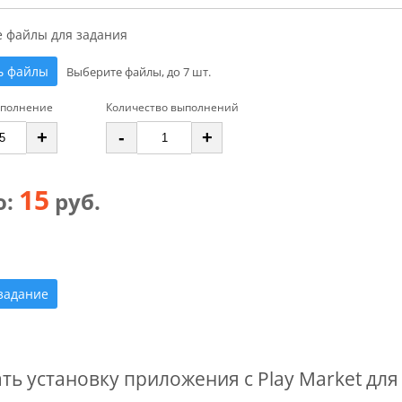
е файлы для задания
ь файлы
Выберите файлы, до 7 шт.
ыполнение
Количество выполнений
+
-
+
15
о:
руб.
задание
ть установку приложения с Play Market дл